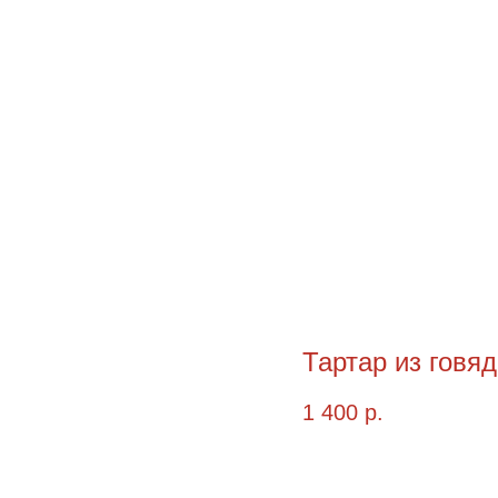
Тартар из говя
1 400
р.