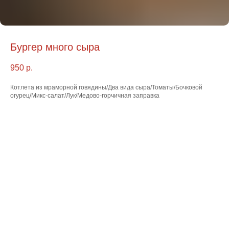
Бургер много сыра
950
р.
Котлета из мраморной говядины/Два вида сыра/Томаты/Бочковой
огурец/Микс-салат/Лук/Медово-горчичная заправка