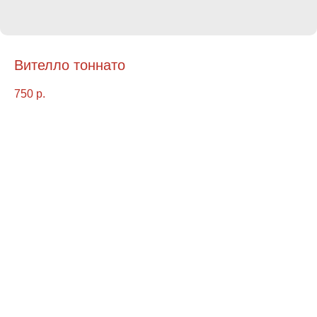
Вителло тоннато
750
р.